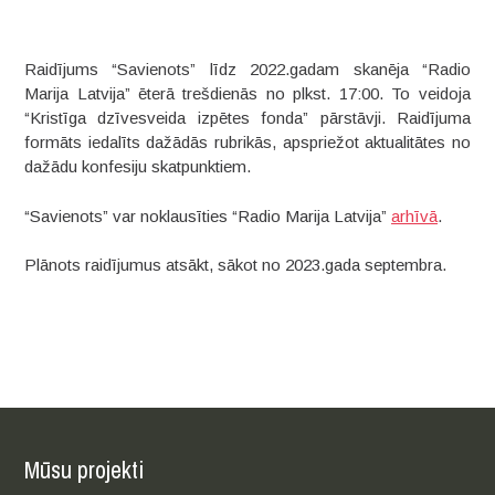
Raidījums “Savienots” līdz 2022.gadam skanēja “Radio
Marija Latvija” ēterā trešdienās no plkst. 17:00. To veidoja
“Kristīga dzīvesveida izpētes fonda” pārstāvji. Raidījuma
formāts iedalīts dažādās rubrikās, apspriežot aktualitātes no
dažādu konfesiju skatpunktiem.
“Savienots” var noklausīties “Radio Marija Latvija”
arhīvā
.
Plānots raidījumus atsākt, sākot no 2023.gada septembra.
Mūsu projekti