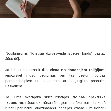
Nodibinājums “Kristīga dzīvesveida izpētes fonds” pastāv
Jūsu dēļ.
Ja kristietība Jums ir tikai
viena no daudzajām reliģijām
,
iepazīstiet mūsu pētījumus par tās vēsturi, ticības
pamatprincipiem un attiecībām ar atšķirīgiem pasaules
uzskatiem.
Ja Jums svarīgākā šķiet kristīgās
ticības praktiskā
izpausme
, nāciet uz mūsu rīkotajiem pasākumiem, lai kopā
runātu par bērnu audzināšanu, pensijas krāšanu, misionāru