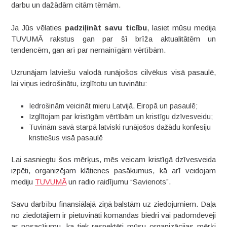
darbu un dažādām citām tēmām.
Ja Jūs vēlaties
padziļināt savu ticību
, lasiet mūsu medija
TUVUMĀ rakstus gan par šī brīža aktualitātēm un
tendencēm, gan arī par nemainīgām vērtībām.
Uzrunājam latviešu valodā runājošos cilvēkus visā pasaulē,
lai viņus iedrošinātu, izglītotu un tuvinātu:
Iedrošinām veicināt mieru Latvijā, Eiropā un pasaulē;
Izglītojam par kristīgām vērtībām un kristīgu dzīvesveidu;
Tuvinām savā starpā latviski runājošos dažādu konfesiju
kristiešus visā pasaulē
Lai sasniegtu šos mērķus, mēs veicam kristīgā dzīvesveida
izpēti, organizējam klātienes pasākumus, kā arī veidojam
mediju
TUVUMĀ
un radio raidījumu “Savienots”.
Savu darbību finansiālajā ziņā balstām uz ziedojumiem. Daļa
no ziedotājiem ir pietuvināti komandas biedri vai padomdevēji
ar nosacījumu, ka tiek respektēti mūsu organizācijas mērķi