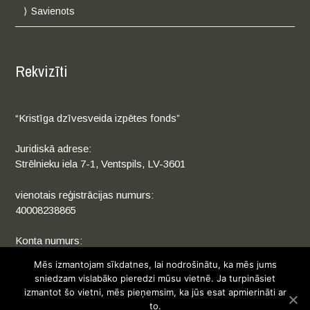
Savienots
Rekvizīti
“Kristīga dzīvesveida izpētes fonds”
Juridiskā adrese:
Strēlnieku iela 7-1, Ventspils, LV-3601
vienotais reģistrācijas numurs:
40008238865
Konta numurs:
LV50HABA0551040282926
Mēs izmantojam sīkdatnes, lai nodrošinātu, ka mēs jums
sniedzam vislabāko pieredzi mūsu vietnē. Ja turpināsiet
izmantot šo vietni, mēs pieņemsim, ka jūs esat apmierināti ar
to.